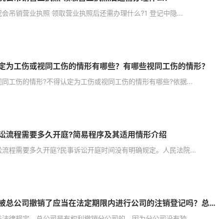
会吊销营业执照 领取营业执照后还需办理什么?1 登记中隐...
定为工伤或视同工伤的情形有哪些？有哪些视同工伤的情形？
同工伤的情形?不得认定为工伤或视同工伤的情形有哪些?依据...
讼流程需要多久开庭?简易程序及其适用情形介绍
流程需要多久开庭?民事诉讼开庭时间没有明确规定。人民法院...
分公司被总公司撤销了应当在法定期限内进行公司的注销登记吗？总公司是有权利撤销分公司的吗？
关法律规定，总公司是有权利撤销分公司的，因为分公司没有独...