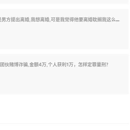
耽搁我这么长时间,我想要求男方赔偿我青春损失费,精神损失费,我想咨询一下我的要求我这么做才能达到,对方给法官送礼了,但是我没有送,我该怎么做才好
团伙赌博诈骗,金额4万,个人获利1万，怎样定罪量刑？