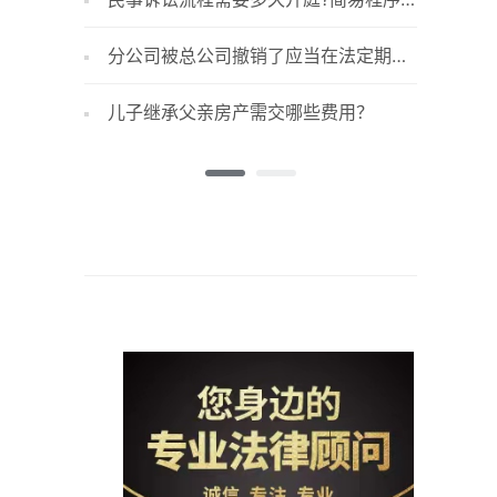
及其适用情形介绍
分公司被总公司撤销了应当在法定期限
遗产法
内进行公司的注销登记吗？总公司是有权
儿子继承父亲房产需交哪些费用？
遗产法
利撤销分公司的吗？