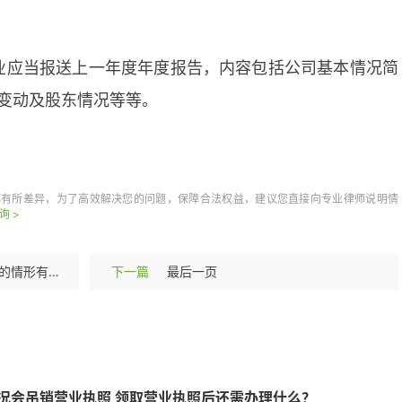
企业应当报送上一年度年度报告，内容包括公司基本情况简
变动及股东情况等等。
照
吊销营业执照
都有所差异，为了高效解决您的问题，保障合法权益，建议您直接向专业律师说明情
询 >
不得认定为工伤或视同工伤的情形有哪些？有哪些视同工伤的情形？
下一篇
最后一页
况会吊销营业执照 领取营业执照后还需办理什么？