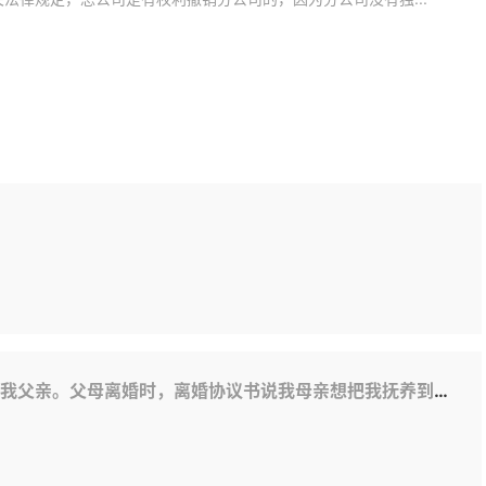
我母亲想把我抚养到18岁，但在他们离婚的几年里，我母亲没有抚养我，更不用说抚养费了。现在我14岁了。我现在能告诉她吗？