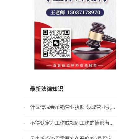
15037178970
最新法律知识
什么情况会吊销营业执照 领取营业执照
哪种遗
后还需办理什么？
不得认定为工伤或视同工伤的情形有哪
继承方
些？有哪些视同工伤的情形？
高？
民事诉讼流程需要多久开庭?简易程序
我国遗